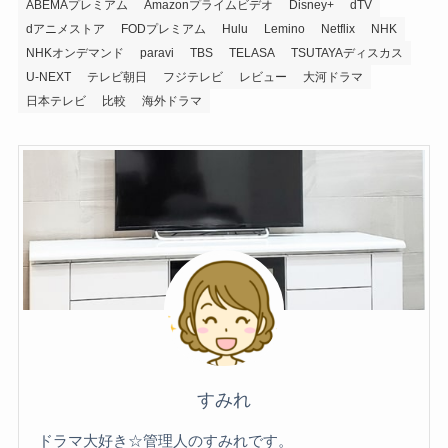
ABEMAプレミアム
Amazonプライムビデオ
Disney+
dTV
dアニメストア
FODプレミアム
Hulu
Lemino
Netflix
NHK
NHKオンデマンド
paravi
TBS
TELASA
TSUTAYAディスカス
U-NEXT
テレビ朝日
フジテレビ
レビュー
大河ドラマ
日本テレビ
比較
海外ドラマ
すみれ
ドラマ大好き☆管理人のすみれです。