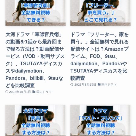
大河ドラマ「軍師官兵衛」
ドラマ「フリーター、家を
の動画を1話から最終回ま
買う。」全話無料で見れる
で観る方法は？動画配信サ
配信サイトは？Amazonプ
ービス（VOD・動画サブス
ライム、FOD、9tsu、
ク）、TSUTAYAディスカ
dailymotion、Pandoraや
スやdailymotion、
TSUTAYAディスカスを比
Pandora、bilibili、9tsuな
較調査
どを比較調査
2023年8月15日
国内ドラマ
2023年10月1日
国内ドラマ